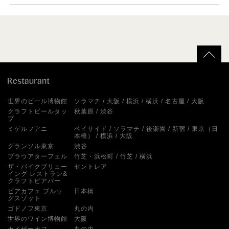
世界のビール博物館
ソラマチ
大阪
横浜
横浜
名古屋
大阪
クラフトビールタッ
秋葉原
渋谷
プ
ミゲルフアニ
ベイサイド
ソラマチ
後楽園
新宿
東京（日
本橋）
横浜
大阪
グランソル東京
渋谷
ブラウアターフェル
竹芝・浜松町
竹芝
横浜
ザ・パイクブリュー
セントレア
イング レストラン&
クラフトビアバー
ビアカフェ ブルッ
日本橋
グスゾット
ゴドノフ東京
丸の内
世界のワイン博物館
大阪