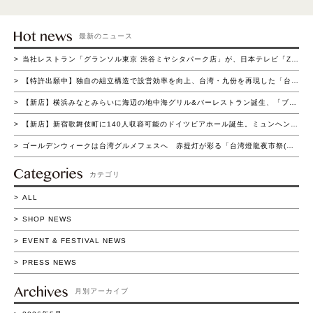
最新のニュース
当社レストラン「グランソル東京 渋谷ミヤシタパーク店」が、日本テレビ「ZIP！の買いドキッ!?コーナー」にて紹介されました
【特許出願中】独自の組立構造で設営効率を向上、台湾・九份を再現した「台湾ヒュッテ」登場～短時間組立と高い集客演出を両立～
【新店】横浜みなとみらいに海辺の地中海グリル&バーレストラン誕生、「ブラウアターフェル横浜」4月22日（水）グランドオープン
【新店】新宿歌舞伎町に140人収容可能のドイツビアホール誕生。ミュンヘン名門ビアホールを再現した「ホフブロイ トウキョウ 新宿店」4月15日（水）グランドオープン
ゴールデンウィークは台湾グルメフェスへ 赤提灯が彩る「台湾燈龍夜市祭(たいわん とうろう よいち まつり)」流山おおたかの森で初開催 4/16(木)～5/11(月)の26日間実施
カテゴリ
ALL
SHOP NEWS
EVENT & FESTIVAL NEWS
PRESS NEWS
月別アーカイブ