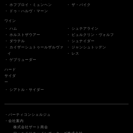
ホフブロイ・ミュンヘン
ザ・パイク
ドゥ・ハルヴ・マーン
ワイン
ハム
シュテアライン
ホルストザウアー
ビュルクリン・ヴォルフ
ダウテル
シュナイダー
カイザーシュトゥールザルヴァ
ジャンシュトッデン
イ
レス
ゲブリューダー
ハード
サイダ
ー
シアトル・サイダー
パーティコンシェルジュ
会社案内
株式会社ザート商会