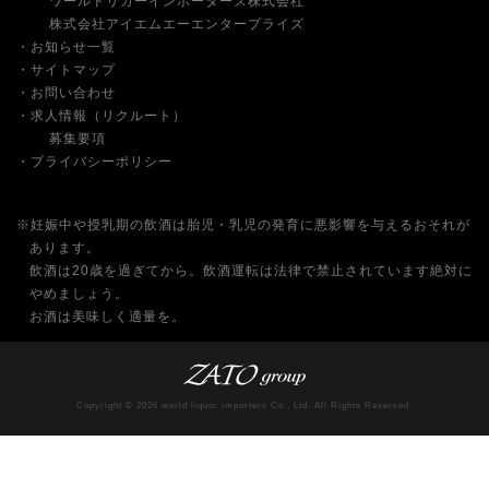
ワールドリカーインポーターズ株式会社
株式会社アイエムエーエンタープライズ
お知らせ一覧
サイトマップ
お問い合わせ
求人情報（リクルート）
募集要項
プライバシーポリシー
※妊娠中や授乳期の飲酒は胎児・乳児の発育に悪影響を与えるおそれが
あります。
飲酒は20歳を過ぎてから。飲酒運転は法律で禁止されています絶対に
やめましょう。
お酒は美味しく適量を。
Copyright © 2026 world liquor importers Co., Ltd. All Rights Reserved.