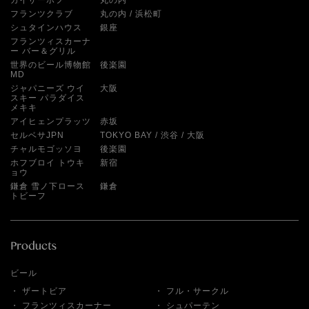
カイザーホフ
丸の内
フランツクラブ
丸の内
浜松町
シュタインハウス
銀座
フランツィスカーナ
ー バー＆グリル
世界のビール博物館
後楽園
MD
ジャパニーズ ウイ
大阪
スキー パラダイス
メキキ
アイヒェンプラッツ
赤坂
セルベサJPN
TOKYO BAY
渋谷
大阪
チャルモゴッソヨ
後楽園
ホフブロイ トウキ
新宿
ョウ
鎌倉 雪ノ下ロース
鎌倉
トビーフ
ビール
ザートビア
フル・サークル
フランツィスカーナー
シュパーテン