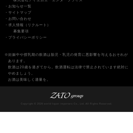
株式会社アイエムエーエンタープライズ
お知らせ一覧
サイトマップ
お問い合わせ
求人情報（リクルート）
募集要項
プライバシーポリシー
※妊娠中や授乳期の飲酒は胎児・乳児の発育に悪影響を与えるおそれが
あります。
飲酒は20歳を過ぎてから。飲酒運転は法律で禁止されています絶対に
やめましょう。
お酒は美味しく適量を。
Copyright © 2026 world liquor importers Co., Ltd. All Rights Reserved.