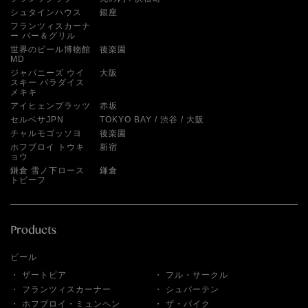
シュタインハウス
銀座
フランツィスカーナ
ー バー＆グリル
世界のビール博物館
後楽園
MD
ジャパニーズ ウイ
大阪
スキー パラダイス
メキキ
アイヒェンプラッツ
赤坂
セルベサJPN
TOKYO BAY
渋谷
大阪
チャルモゴッソヨ
後楽園
ホフブロイ トウキ
新宿
ョウ
鎌倉 雪ノ下ロース
鎌倉
トビーフ
ビール
ザートビア
フル・サークル
フランツィスカーナー
シュパーテン
ホフブロイ・ミュンヘン
ザ・パイク