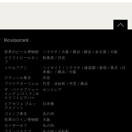
世界のビール博物館
ソラマチ
大阪
横浜
横浜
名古屋
大阪
クラフトビールタッ
秋葉原
渋谷
プ
ミゲルフアニ
ベイサイド
ソラマチ
後楽園
新宿
東京（日
本橋）
横浜
大阪
グランソル東京
渋谷
ブラウアターフェル
竹芝・浜松町
竹芝
横浜
ザ・パイクブリュー
セントレア
イング レストラン&
クラフトビアバー
ビアカフェ ブルッ
日本橋
グスゾット
ゴドノフ東京
丸の内
世界のワイン博物館
大阪
カイザーホフ
丸の内
フランツクラブ
丸の内
浜松町