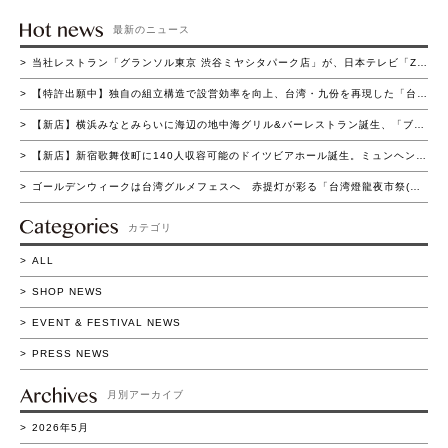
最新のニュース
当社レストラン「グランソル東京 渋谷ミヤシタパーク店」が、日本テレビ「ZIP！の買いドキッ!?コーナー」にて紹介されました
【特許出願中】独自の組立構造で設営効率を向上、台湾・九份を再現した「台湾ヒュッテ」登場～短時間組立と高い集客演出を両立～
【新店】横浜みなとみらいに海辺の地中海グリル&バーレストラン誕生、「ブラウアターフェル横浜」4月22日（水）グランドオープン
【新店】新宿歌舞伎町に140人収容可能のドイツビアホール誕生。ミュンヘン名門ビアホールを再現した「ホフブロイ トウキョウ 新宿店」4月15日（水）グランドオープン
ゴールデンウィークは台湾グルメフェスへ 赤提灯が彩る「台湾燈龍夜市祭(たいわん とうろう よいち まつり)」流山おおたかの森で初開催 4/16(木)～5/11(月)の26日間実施
カテゴリ
ALL
SHOP NEWS
EVENT & FESTIVAL NEWS
PRESS NEWS
月別アーカイブ
2026年5月