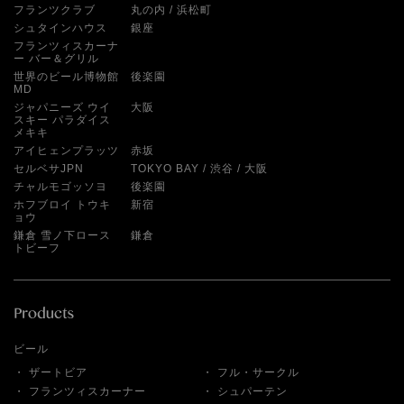
フランツクラブ
丸の内
浜松町
シュタインハウス
銀座
フランツィスカーナ
ー バー＆グリル
世界のビール博物館
後楽園
MD
ジャパニーズ ウイ
大阪
スキー パラダイス
メキキ
アイヒェンプラッツ
赤坂
セルベサJPN
TOKYO BAY
渋谷
大阪
チャルモゴッソヨ
後楽園
ホフブロイ トウキ
新宿
ョウ
鎌倉 雪ノ下ロース
鎌倉
トビーフ
ビール
ザートビア
フル・サークル
フランツィスカーナー
シュパーテン