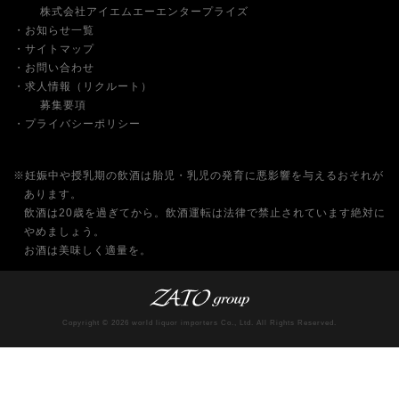
株式会社アイエムエーエンタープライズ
お知らせ一覧
サイトマップ
お問い合わせ
求人情報（リクルート）
募集要項
プライバシーポリシー
※妊娠中や授乳期の飲酒は胎児・乳児の発育に悪影響を与えるおそれが
あります。
飲酒は20歳を過ぎてから。飲酒運転は法律で禁止されています絶対に
やめましょう。
お酒は美味しく適量を。
Copyright © 2026 world liquor importers Co., Ltd. All Rights Reserved.