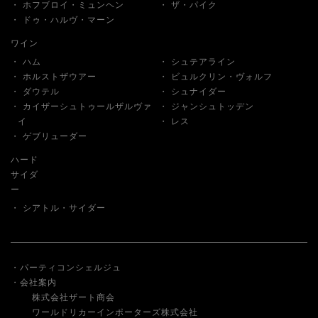
ホフブロイ・ミュンヘン
ザ・パイク
ドゥ・ハルヴ・マーン
ワイン
ハム
シュテアライン
ホルストザウアー
ビュルクリン・ヴォルフ
ダウテル
シュナイダー
カイザーシュトゥールザルヴァ
ジャンシュトッデン
イ
レス
ゲブリューダー
ハード
サイダ
ー
シアトル・サイダー
パーティコンシェルジュ
会社案内
株式会社ザート商会
ワールドリカーインポーターズ株式会社