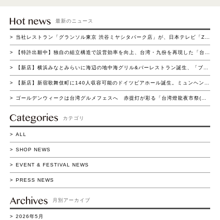
最新のニュース
当社レストラン「グランソル東京 渋谷ミヤシタパーク店」が、日本テレビ「ZIP！の買いドキッ!?コーナー」にて紹介されました
【特許出願中】独自の組立構造で設営効率を向上、台湾・九份を再現した「台湾ヒュッテ」登場～短時間組立と高い集客演出を両立～
【新店】横浜みなとみらいに海辺の地中海グリル&バーレストラン誕生、「ブラウアターフェル横浜」4月22日（水）グランドオープン
【新店】新宿歌舞伎町に140人収容可能のドイツビアホール誕生。ミュンヘン名門ビアホールを再現した「ホフブロイ トウキョウ 新宿店」4月15日（水）グランドオープン
ゴールデンウィークは台湾グルメフェスへ 赤提灯が彩る「台湾燈龍夜市祭(たいわん とうろう よいち まつり)」流山おおたかの森で初開催 4/16(木)～5/11(月)の26日間実施
カテゴリ
ALL
SHOP NEWS
EVENT & FESTIVAL NEWS
PRESS NEWS
月別アーカイブ
2026年5月