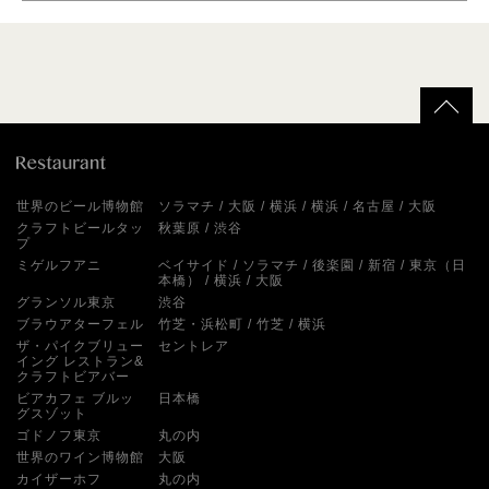
世界のビール博物館
ソラマチ
大阪
横浜
横浜
名古屋
大阪
クラフトビールタッ
秋葉原
渋谷
プ
ミゲルフアニ
ベイサイド
ソラマチ
後楽園
新宿
東京（日
本橋）
横浜
大阪
グランソル東京
渋谷
ブラウアターフェル
竹芝・浜松町
竹芝
横浜
ザ・パイクブリュー
セントレア
イング レストラン&
クラフトビアバー
ビアカフェ ブルッ
日本橋
グスゾット
ゴドノフ東京
丸の内
世界のワイン博物館
大阪
カイザーホフ
丸の内