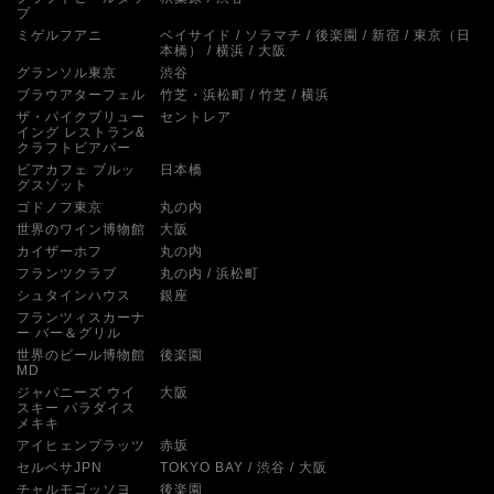
プ
ミゲルフアニ
ベイサイド
ソラマチ
後楽園
新宿
東京（日
本橋）
横浜
大阪
グランソル東京
渋谷
ブラウアターフェル
竹芝・浜松町
竹芝
横浜
ザ・パイクブリュー
セントレア
イング レストラン&
クラフトビアバー
ビアカフェ ブルッ
日本橋
グスゾット
ゴドノフ東京
丸の内
世界のワイン博物館
大阪
カイザーホフ
丸の内
フランツクラブ
丸の内
浜松町
シュタインハウス
銀座
フランツィスカーナ
ー バー＆グリル
世界のビール博物館
後楽園
MD
ジャパニーズ ウイ
大阪
スキー パラダイス
メキキ
アイヒェンプラッツ
赤坂
セルベサJPN
TOKYO BAY
渋谷
大阪
チャルモゴッソヨ
後楽園