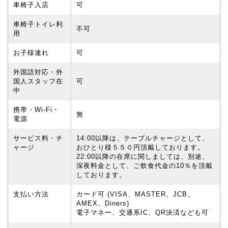
車椅子入店
可
車椅子トイレ利
不可
用
お子様連れ
可
外国語対応・外
国人スタッフ在
可
中
携帯・Wi-Fi・
無
電源
サービス料・チ
14:00以降は、テーブルチャージとして、
ャージ
おひとり様５５０円頂戴しております。
22:00以降の在席に関しましては、別途、
深夜料金として、ご飲食代金の10％を頂戴
しております。
支払い方法
カード可 (VISA、MASTER、JCB、
AMEX、Diners)
電子マネー、交通系IC、QR決済なども可