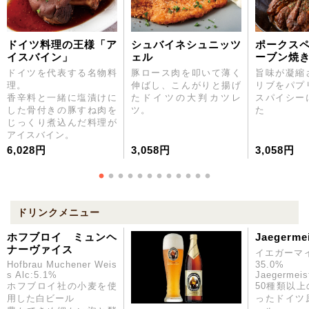
ドイツ料理の王様「ア
シュバイネシュニッツ
ポークス
イスバイン」
ェル
ーブン焼き
ドイツを代表する名物料
豚ロース肉を叩いて薄く
旨味が凝縮
理。
伸ばし、こんがりと揚げ
リブをパプ
香辛料と一緒に塩漬けに
たドイツの大判カツレ
スパイシー
した骨付きの豚すね肉を
ツ。
た
じっくり煮込んだ料理が
アイスバイン。
6,028円
3,058円
3,058円
ドリンクメニュー
ホフブロイ ミュンヘ
Jaegermei
ナーヴァイス
イエガーマイ
Hofbrau Muchener Weis
35.0%
s Alc:5.1%
Jaegermeis
ホフブロイ社の小麦を使
50種類以
用した白ビール
ったドイツ