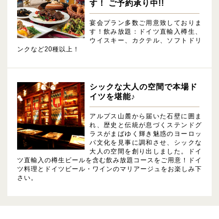
す！ ご予約承り中!!
宴会プラン多数ご用意致しておりま
す！飲み放題：ドイツ直輸入樽生、
ウイスキー、カクテル、ソフトドリ
ンクなど20種以上！
シックな大人の空間で本場ド
イツを堪能♪
アルプス山麓から届いた石壁に囲ま
れ、歴史と伝統が息づくステンドグ
ラスがまばゆく輝き魅惑のヨーロッ
パ文化を見事に調和させ、シックな
大人の空間を創り出しました。ドイ
ツ直輸入の樽生ビールを含む飲み放題コースをご用意！ドイ
ツ料理とドイツビール・ワインのマリアージュをお楽しみ下
さい。