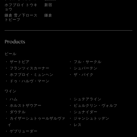
ホフブロイ トウキ
新宿
ョウ
鎌倉 雪ノ下ロース
鎌倉
トビーフ
ビール
ザートビア
フル・サークル
フランツィスカーナー
シュパーテン
ホフブロイ・ミュンヘン
ザ・パイク
ドゥ・ハルヴ・マーン
ワイン
ハム
シュテアライン
ホルストザウアー
ビュルクリン・ヴォルフ
ダウテル
シュナイダー
カイザーシュトゥールザルヴァ
ジャンシュトッデン
イ
レス
ゲブリューダー