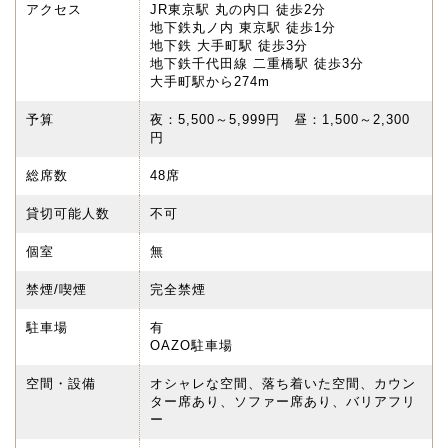
アクセス
JR東京駅 丸の内口 徒歩2分
地下鉄丸ノ内 東京駅 徒歩1分
地下鉄 大手町駅 徒歩3分
地下鉄千代田線 二重橋駅 徒歩3分
大手町駅から274m
予算
夜：5,500～5,999円 昼：1,500～2,300
円
総席数
48席
貸切可能人数
不可
個室
無
禁煙/喫煙
完全禁煙
駐車場
有
OAZO駐車場
空間・設備
オシャレな空間、落ち着いた空間、カウン
ター席あり、ソファー席あり、バリアフリ
ー