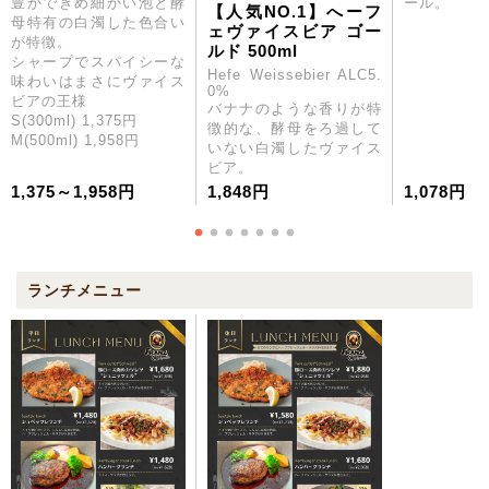
豊かできめ細かい泡と酵
ール。
【人気NO.1】へーフ
母特有の白濁した色合い
ェヴァイスビア ゴー
が特徴。
ルド 500ml
シャープでスパイシーな
Hefe Weissebier ALC5.
味わいはまさにヴァイス
0%
ビアの王様
バナナのような香りが特
S(300ml) 1,375円
徴的な、酵母をろ過して
M(500ml) 1,958円
いない白濁したヴァイス
ビア。
1,375～1,958円
1,848円
1,078円
ランチメニュー