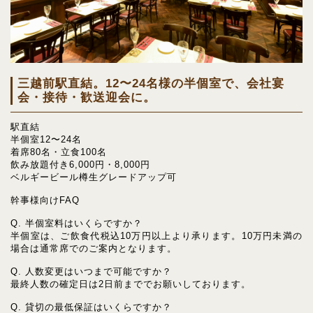
三越前駅直結。12〜24名様の半個室で、会社宴
会・接待・歓送迎会に。
駅直結
半個室12〜24名
着席80名・立食100名
飲み放題付き6,000円・8,000円
ベルギービール樽生グレードアップ可
幹事様向けFAQ
Q. 半個室料はいくらですか？
半個室は、ご飲食代税込10万円以上より承ります。10万円未満の
場合は通常席でのご案内となります。
Q. 人数変更はいつまで可能ですか？
最終人数の確定日は2日前まででお願いしております。
Q. 貸切の最低保証はいくらですか？