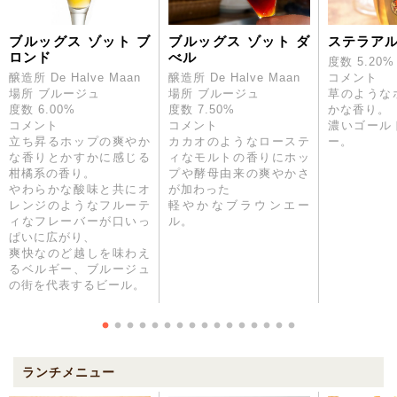
ブルッグス ゾット ブ
ブルッグス ゾット ダ
ステラア
ロンド
べル
度数 5.20%
醸造所 De Halve Maan
醸造所 De Halve Maan
コメント
場所 ブルージュ
場所 ブルージュ
草のような
度数 6.00%
度数 7.50%
かな香り。
コメント
コメント
濃いゴール
立ち昇るホップの爽やか
カカオのようなローステ
ー。
な香りとかすかに感じる
ィなモルトの香りにホッ
柑橘系の香り。
プや酵母由来の爽やかさ
やわらかな酸味と共にオ
が加わった
レンジのようなフルーテ
軽やかなブラウンエー
ィなフレーバーが口いっ
ル。
ぱいに広がり、
爽快なのど越しを味わえ
るベルギー、ブルージュ
の街を代表するビール。
ランチメニュー