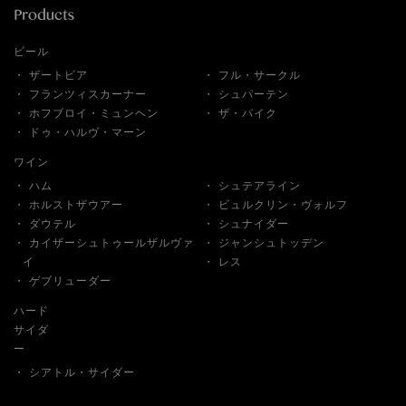
ビール
ザートビア
フル・サークル
フランツィスカーナー
シュパーテン
ホフブロイ・ミュンヘン
ザ・パイク
ドゥ・ハルヴ・マーン
ワイン
ハム
シュテアライン
ホルストザウアー
ビュルクリン・ヴォルフ
ダウテル
シュナイダー
カイザーシュトゥールザルヴァ
ジャンシュトッデン
イ
レス
ゲブリューダー
ハード
サイダ
ー
シアトル・サイダー