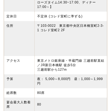
ローズタイム14:30~17:00、ディナー
17:00～】
定休日
不定休 (コレド室町に準ずる)
住所
〒103-0022 東京都中央区日本橋室町2-3-
1 コレド室町2 2F
アクセス
東京メトロ銀座線・半蔵門線 三越前駅直結
／JR新日本橋駅 徒歩5分
三越前駅から127m
予算
夜： 5,000～8,000円 昼：1,000～1,999
円
総席数
80席
宴会最大人数着
80
席