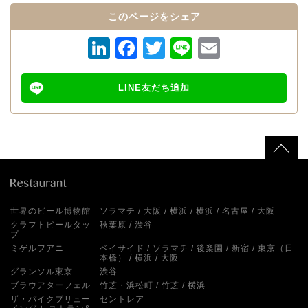
このページをシェア
LinkedIn
Facebook
Twitter
Line
Email
LINE友だち追加
世界のビール博物館
ソラマチ
大阪
横浜
横浜
名古屋
大阪
クラフトビールタッ
秋葉原
渋谷
プ
ミゲルフアニ
ベイサイド
ソラマチ
後楽園
新宿
東京（日
本橋）
横浜
大阪
グランソル東京
渋谷
ブラウアターフェル
竹芝・浜松町
竹芝
横浜
ザ・パイクブリュー
セントレア