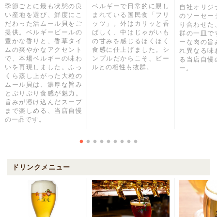
季節ごとに最も状態の良
ベルギーで日常的に親し
自社オリジ
い産地を選び、鮮度にこ
まれている国民食「フリ
のソーセー
だわった活ムール貝をご
ッツ」。外はカリッと香
り合わせた
提供。ベルギービールの
ばしく、中はじゃがいも
群の一皿で
豊かな香りと、香草タイ
の甘みを感じるほくほく
ーな肉の旨
ムの爽やかなアクセント
食感に仕上げました。シ
れ異なる味
で、本場ベルギーの味わ
ンプルだからこそ、ビー
る当店自慢
いを再現しました。ふっ
ルとの相性も抜群。
ー。
くら蒸し上がった大粒の
ムール貝は、濃厚な旨み
とぷりぷり食感が魅力。
旨みが溶け込んだスープ
まで楽しめる、当店自慢
の一品です。
ドリンクメニュー