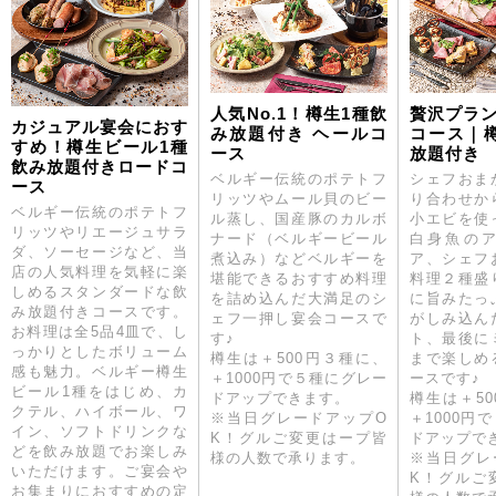
人気No.1！樽生1種飲
贅沢プラ
カジュアル宴会におす
み放題付き ヘールコ
コース｜
すめ！樽生ビール1種
ース
放題付き
飲み放題付きロードコ
ベルギー伝統のポテトフ
シェフおま
ース
リッツやムール貝のビー
り合わせか
ベルギー伝統のポテトフ
ル蒸し、国産豚のカルボ
小エビを使
リッツやリエージュサラ
ナード（ベルギービール
白身魚の
ダ、ソーセージなど、当
煮込み）などベルギーを
ア、シェフ
店の人気料理を気軽に楽
堪能できるおすすめ料理
料理２種盛
しめるスタンダードな飲
を詰め込んだ大満足のシ
に旨みたっ
み放題付きコースです。
ェフ一押し宴会コースで
がしみ込ん
お料理は全5品4皿で、し
す♪
ト、最後に
っかりとしたボリューム
樽生は＋500円３種に、
まで楽しめ
感も魅力。ベルギー樽生
＋1000円で５種にグレー
ースです♪
ビール1種をはじめ、カ
ドアップできます。
樽生は＋5
クテル、ハイボール、ワ
※当日グレードアップO
＋1000円
イン、ソフトドリンクな
K！グルご変更はープ皆
ドアップで
どを飲み放題でお楽しみ
様の人数で承ります。
※当日グレ
いただけます。ご宴会や
K！グルご
お集まりにおすすめの定