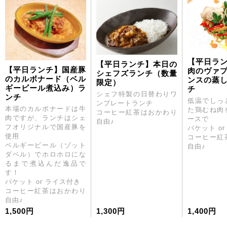
【平日ラ
【平日ランチ】本日の
【平日ランチ】国産豚
肉のヴァ
シェフズランチ（数量
のカルボナード（ベル
ンスの蒸
限定）
ギービール煮込み）ラ
チ
シェフ特製の日替わりワ
ンチ
低温でしっ
ンプレートランチ
本場のカルボナードは牛
た鶏むね肉
コーヒー紅茶はおかわり
肉ですが、ランチはシェ
ースで
自由♪
フオリジナルで国産豚を
バケット o
使用
コーヒー紅
ベルギービール（ゾット
自由♪
ダベル）でホロホロにな
るまで煮込んだ逸品で
す！
バケット or ライス付き
コーヒー紅茶はおかわり
自由♪
1,500円
1,300円
1,400円