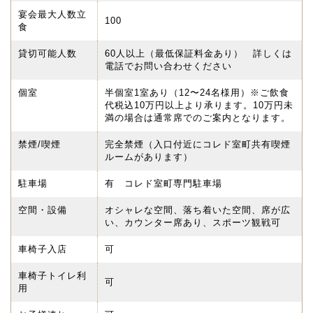
宴会最大人数立
100
食
貸切可能人数
60人以上（最低保証料金あり） 詳しくは
電話でお問い合わせください
個室
半個室1室あり（12〜24名様用）※ご飲食
代税込10万円以上より承ります。10万円未
満の場合は通常席でのご案内となります。
禁煙/喫煙
完全禁煙（入口付近にコレド室町共有喫煙
ルームがあります）
駐車場
有 コレド室町専門駐車場
空間・設備
オシャレな空間、落ち着いた空間、席が広
い、カウンター席あり、スポーツ観戦可
車椅子入店
可
車椅子トイレ利
可
用