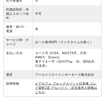
お子様連れ
可
外国語対応・外
国人スタッフ在
不可
中
携帯・Wi-Fi・
有
電源
サービス料・チ
お一人様450円（ランチタイムを除く）
ャージ
支払い方法
カード可 (VISA、MASTER、JCB、
AMEX、Diners)
電子マネー可（QUICPay、ID、QR決済、
IC決済）
運営
ワールドリカーインポーターズ株式会社
採用情報
ビアカフェ ブルッグスゾット日本橋 コレ
ド室町2店 アルバイト・正社員求人情報は
こちら