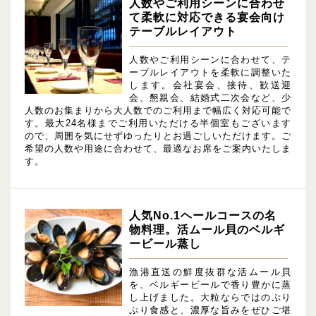
人数やご利用シーンに合わせ
て柔軟に対応できる宴会向け
テーブルレイアウト
人数やご利用シーンに合わせて、テ
ーブルレイアウトを柔軟に調整いた
します。会社宴会、接待、歓送迎
会、懇親会、結婚式二次会など、少
人数のお集まりから大人数でのご利用まで幅広く対応可能で
す。最大24名様までご利用いただける半個室もございます
ので、周囲を気にせずゆったりとお過ごしいただけます。ご
希望の人数や用途に合わせて、最適なお席をご案内いたしま
す。
人気No.1ヘールコースの名
物料理。活ムール貝のベルギ
ービール蒸し
漁港直送の鮮度抜群な活ムール貝
を、ベルギービールで香り豊かに蒸
し上げました。大粒ならではのぷり
ぷり食感と、濃厚な旨みをぜひご堪