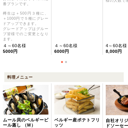
様の人数で
番プランです。
樽生は＋500円３種に、
＋1000円で５種にグレー
ドアップできます。
グレードアップはグルー
プ皆様でのご変更となり
ます。
４～60名様
４～60名様
4～60名様
5000円
6000円
8,000円
料理メニュー
ムール貝のベルギービ
ベルギー産ポテトフリ
自社オリ
ール蒸し （M）
ッツ
ドソーセ