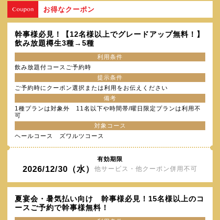
お得なクーポン
幹事様必見！【12名様以上でグレードアップ無料！】
飲み放題樽生3種→5種
利用条件
飲み放題付コースご予約時
提示条件
ご予約時にクーポン選択または利用をお伝えください
備考
1種プランは対象外 11名以下や時間帯/曜日限定プランは利用不
可
対象コース
ヘールコース ズワルツコース
有効期限
2026/12/30（水）
他サービス・他クーポン併用不可
夏宴会・暑気払い向け 幹事様必見！15名様以上のコ
ースご予約で幹事様無料！