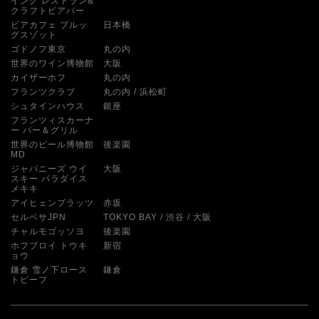
イング レストラン&
クラフトビアバー
ビアカフェ ブルッ
日本橋
グスゾット
ゴドノフ東京
丸の内
世界のワイン博物館
大阪
カイザーホフ
丸の内
フランツクラブ
丸の内
浜松町
シュタインハウス
銀座
フランツィスカーナ
ー バー＆グリル
世界のビール博物館
後楽園
MD
ジャパニーズ ウイ
大阪
スキー パラダイス
メキキ
アイヒェンプラッツ
赤坂
セルベサJPN
TOKYO BAY
渋谷
大阪
チャルモゴッソヨ
後楽園
ホフブロイ トウキ
新宿
ョウ
鎌倉 雪ノ下ロース
鎌倉
トビーフ