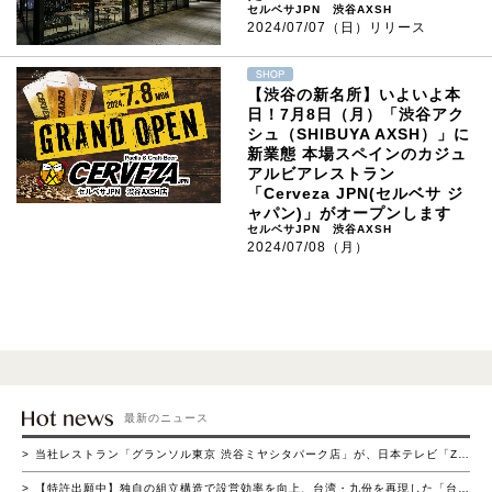
セルベサJPN 渋谷AXSH
2024/07/07（日）リリース
【渋谷の新名所】いよいよ本
日！7月8日（月）「渋谷アク
シュ（SHIBUYA AXSH）」に
新業態 本場スペインのカジュ
アルビアレストラン
「Cerveza JPN(セルベサ ジ
ャパン)」がオープンします
セルベサJPN 渋谷AXSH
2024/07/08（月）
最新のニュース
当社レストラン「グランソル東京 渋谷ミヤシタパーク店」が、日本テレビ「ZIP！の買いドキッ!?コーナー」にて紹介されました
【特許出願中】独自の組立構造で設営効率を向上、台湾・九份を再現した「台湾ヒュッテ」登場～短時間組立と高い集客演出を両立～