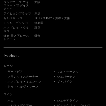
ジャパニーズ ウイ
大阪
スキー パラダイス
メキキ
アイヒェンプラッツ
赤坂
セルベサJPN
TOKYO BAY
渋谷
大阪
チャルモゴッソヨ
後楽園
ホフブロイ トウキ
新宿
ョウ
鎌倉 雪ノ下ロース
鎌倉
トビーフ
ビール
ザートビア
フル・サークル
フランツィスカーナー
シュパーテン
ホフブロイ・ミュンヘン
ザ・パイク
ドゥ・ハルヴ・マーン
ワイン
ハム
シュテアライン
ホルストザウアー
ビュルクリン・ヴォルフ