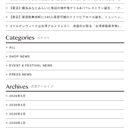
【新店】横浜みなとみらいに海辺の地中海グリル&バーレストラン誕生、「ブラウアターフェル横浜」4月22日（水）グランドオープン
【新店】新宿歌舞伎町に140人収容可能のドイツビアホール誕生。ミュンヘン名門ビアホールを再現した「ホフブロイ トウキョウ 新宿店」4月15日（水）グランドオープン
ゴールデンウィークは台湾グルメフェスへ 赤提灯が彩る「台湾燈龍夜市祭(たいわん とうろう よいち まつり)」流山おおたかの森で初開催 4/16(木)～5/11(月)の26日間実施
カテゴリ
ALL
SHOP NEWS
EVENT & FESTIVAL NEWS
PRESS NEWS
月別アーカイブ
2026年5月
2026年4月
2026年2月
2026年1月