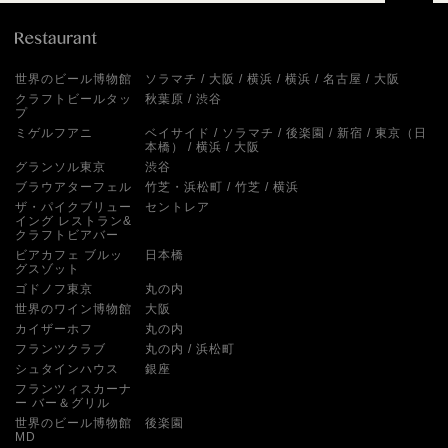
世界のビール博物館
ソラマチ
大阪
横浜
横浜
名古屋
大阪
クラフトビールタッ
秋葉原
渋谷
プ
ミゲルフアニ
ベイサイド
ソラマチ
後楽園
新宿
東京（日
本橋）
横浜
大阪
グランソル東京
渋谷
ブラウアターフェル
竹芝・浜松町
竹芝
横浜
ザ・パイクブリュー
セントレア
イング レストラン&
クラフトビアバー
ビアカフェ ブルッ
日本橋
グスゾット
ゴドノフ東京
丸の内
世界のワイン博物館
大阪
カイザーホフ
丸の内
フランツクラブ
丸の内
浜松町
シュタインハウス
銀座
フランツィスカーナ
ー バー＆グリル
世界のビール博物館
後楽園
MD