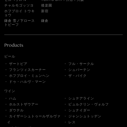
チャルモゴッソヨ
後楽園
ホフブロイ トウキ
新宿
ョウ
鎌倉 雪ノ下ロース
鎌倉
トビーフ
ビール
ザートビア
フル・サークル
フランツィスカーナー
シュパーテン
ホフブロイ・ミュンヘン
ザ・パイク
ドゥ・ハルヴ・マーン
ワイン
ハム
シュテアライン
ホルストザウアー
ビュルクリン・ヴォルフ
ダウテル
シュナイダー
カイザーシュトゥールザルヴァ
ジャンシュトッデン
イ
レス