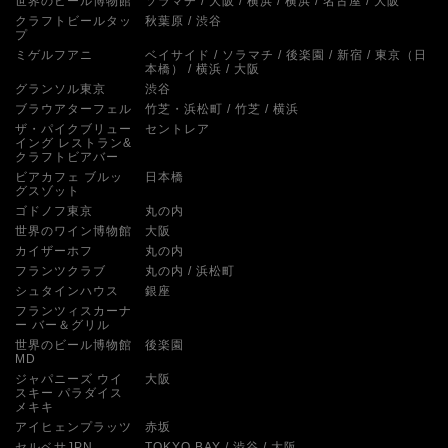
世界のビール博物館
ソラマチ
大阪
横浜
横浜
名古屋
大阪
クラフトビールタッ
秋葉原
渋谷
プ
ミゲルフアニ
ベイサイド
ソラマチ
後楽園
新宿
東京（日
本橋）
横浜
大阪
グランソル東京
渋谷
ブラウアターフェル
竹芝・浜松町
竹芝
横浜
ザ・パイクブリュー
セントレア
イング レストラン&
クラフトビアバー
ビアカフェ ブルッ
日本橋
グスゾット
ゴドノフ東京
丸の内
世界のワイン博物館
大阪
カイザーホフ
丸の内
フランツクラブ
丸の内
浜松町
シュタインハウス
銀座
フランツィスカーナ
ー バー＆グリル
世界のビール博物館
後楽園
MD
ジャパニーズ ウイ
大阪
スキー パラダイス
メキキ
アイヒェンプラッツ
赤坂
セルベサJPN
TOKYO BAY
渋谷
大阪