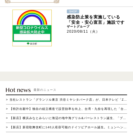
感染防止策を実施している
「安全・安心宣言」施設です
ザートグループ
2020/08/11（火）
最新のニュース
当社レストラン「グランソル東京 渋谷ミヤシタパーク店」が、日本テレビ「ZIP！の買いドキッ!?コーナー」にて紹介されました
【特許出願中】独自の組立構造で設営効率を向上、台湾・九份を再現した「台湾ヒュッテ」登場～短時間組立と高い集客演出を両立～
【新店】横浜みなとみらいに海辺の地中海グリル&バーレストラン誕生、「ブラウアターフェル横浜」4月22日（水）グランドオープン
【新店】新宿歌舞伎町に140人収容可能のドイツビアホール誕生。ミュンヘン名門ビアホールを再現した「ホフブロイ トウキョウ 新宿店」4月15日（水）グランドオープン