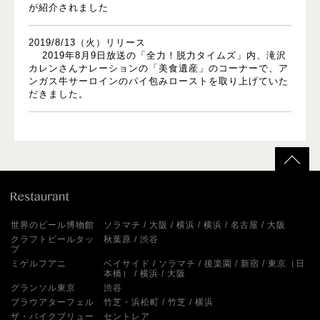
が紹介されました
2019/8/13（火）リリース
2019年8月9日放送の「全力！脱力タイムズ」内、滝沢
カレンさんナレーションの「美食遺産」のコーナーで、ア
ンガス牛サーロインのパイ包みローストを取り上げていた
だきました。
世界のビール博物館
ソラマチ
大阪
横浜
横浜
名古屋
大阪
クラフトビールタッ
秋葉原
渋谷
プ
ミゲルフアニ
ベイサイド
ソラマチ
後楽園
新宿
東京（日
本橋）
横浜
大阪
グランソル東京
渋谷
ブラウアターフェル
竹芝・浜松町
竹芝
横浜
ザ・パイクブリュー
セントレア