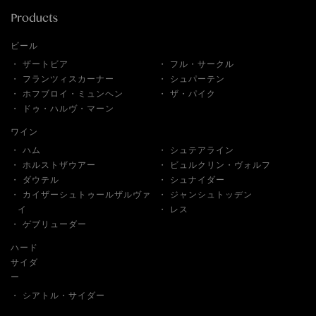
ビール
ザートビア
フル・サークル
フランツィスカーナー
シュパーテン
ホフブロイ・ミュンヘン
ザ・パイク
ドゥ・ハルヴ・マーン
ワイン
ハム
シュテアライン
ホルストザウアー
ビュルクリン・ヴォルフ
ダウテル
シュナイダー
カイザーシュトゥールザルヴァ
ジャンシュトッデン
イ
レス
ゲブリューダー
ハード
サイダ
ー
シアトル・サイダー