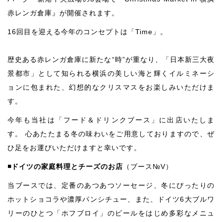
赤レンガ倉庫』が開催されます。
16回目を迎える今年のコンセプトは「Time」。
歴史ある赤レンガ倉庫に新たな“時”が重なり、「日本新三大夜
景都市」として知られる横浜の美しい海と輝くイルミネーシ
ョンに包まれた、幻想的なクリスマスをお楽しみいただけま
す。
今年も当社は「フード＆ドリンクブース」に出店いたしま
す。 心あたたまる冬の味わいをご用意しておりますので、ぜ
ひ足をお運びいただけますと幸いです。
◾️ドイツの家庭料理とチーズのお店
（ブース№
V
）
当ブースでは、定番のあつあつソーセージ、冬にぴったりの
ホットショコラや濃厚パンシチュー、また、ドイツ6大ブルワ
リーのひとつ「ホフブロイ」のビールをはじめ多彩なメニュ