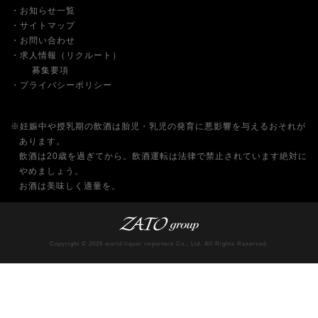
お知らせ一覧
サイトマップ
お問い合わせ
求人情報（リクルート）
募集要項
プライバシーポリシー
※妊娠中や授乳期の飲酒は胎児・乳児の発育に悪影響を与えるおそれが
あります。
飲酒は20歳を過ぎてから。飲酒運転は法律で禁止されています絶対に
やめましょう。
お酒は美味しく適量を。
Copyright © 2026 world liquor importers Co., Ltd. All Rights Reserved.