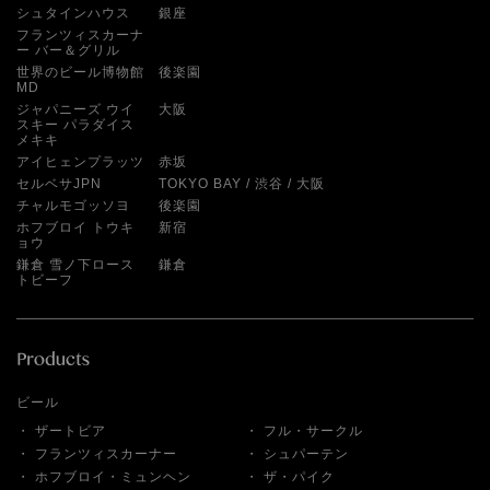
シュタインハウス
銀座
フランツィスカーナ
ー バー＆グリル
世界のビール博物館
後楽園
MD
ジャパニーズ ウイ
大阪
スキー パラダイス
メキキ
アイヒェンプラッツ
赤坂
セルベサJPN
TOKYO BAY
渋谷
大阪
チャルモゴッソヨ
後楽園
ホフブロイ トウキ
新宿
ョウ
鎌倉 雪ノ下ロース
鎌倉
トビーフ
ビール
ザートビア
フル・サークル
フランツィスカーナー
シュパーテン
ホフブロイ・ミュンヘン
ザ・パイク