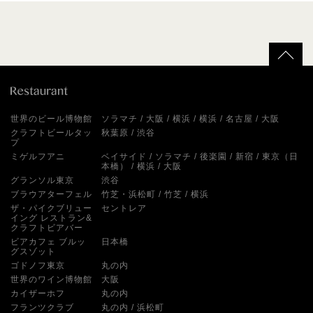
世界のビール博物館
ソラマチ
大阪
横浜
横浜
名古屋
大阪
クラフトビールタッ
秋葉原
渋谷
プ
ミゲルフアニ
ベイサイド
ソラマチ
後楽園
新宿
東京（日
本橋）
横浜
大阪
グランソル東京
渋谷
ブラウアターフェル
竹芝・浜松町
竹芝
横浜
ザ・パイクブリュー
セントレア
イング レストラン&
クラフトビアバー
ビアカフェ ブルッ
日本橋
グスゾット
ゴドノフ東京
丸の内
世界のワイン博物館
大阪
カイザーホフ
丸の内
フランツクラブ
丸の内
浜松町