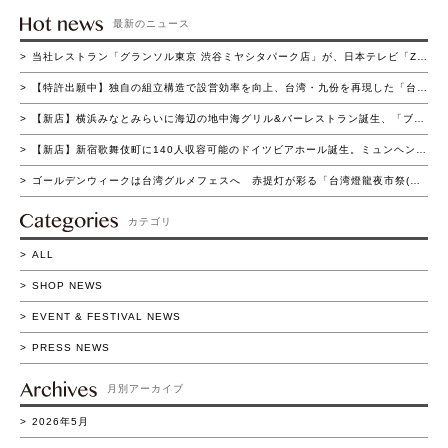
最新のニュース
当社レストラン「グランソル東京 渋谷ミヤシタパーク店」が、日本テレビ「ZIP！の買いドキッ!?コーナー」にて紹介されました
【特許出願中】独自の組立構造で設営効率を向上、台湾・九份を再現した「台湾ヒュッテ」登場～短時間組立と高い集客演出を両立～
【新店】横浜みなとみらいに海辺の地中海グリル&バーレストラン誕生、「ブラウアターフェル横浜」4月22日（水）グランドオープン
【新店】新宿歌舞伎町に140人収容可能のドイツビアホール誕生。ミュンヘン名門ビアホールを再現した「ホフブロイ トウキョウ 新宿店」4月15日（水）グランドオープン
ゴールデンウィークは台湾グルメフェスへ 赤提灯が彩る「台湾燈龍夜市祭(たいわん とうろう よいち まつり)」流山おおたかの森で初開催 4/16(木)～5/11(月)の26日間実施
カテゴリ
ALL
SHOP NEWS
EVENT & FESTIVAL NEWS
PRESS NEWS
月別アーカイブ
2026年5月