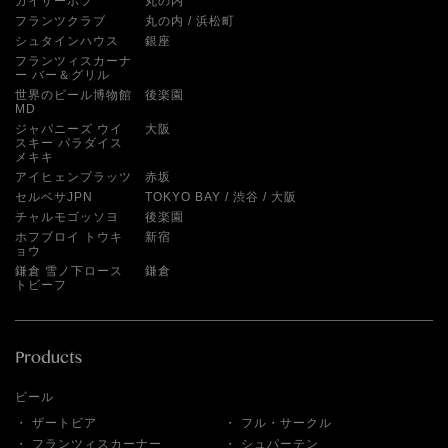
カイザーホフ
丸の内
フランツクラブ
丸の内
浜松町
シュタインハウス
銀座
フランツィスカーナ
ー バー＆グリル
世界のビール博物館
後楽園
MD
ジャパニーズ ウイ
大阪
スキー パラダイス
メキキ
アイヒェンプラッツ
赤坂
セルベサJPN
TOKYO BAY
渋谷
大阪
チャルモゴッソヨ
後楽園
ホフブロイ トウキ
新宿
ョウ
鎌倉 雪ノ下ロース
鎌倉
トビーフ
ビール
ザートビア
フル・サークル
フランツィスカーナー
シュパーテン