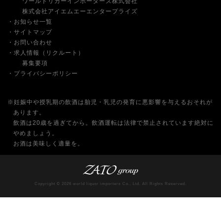
ワールドリカーインポーターズ株式会社
株式会社アイエムエーエンタープライズ
お知らせ一覧
サイトマップ
お問い合わせ
求人情報（リクルート）
募集要項
プライバシーポリシー
※妊娠中や授乳期の飲酒は胎児・乳児の発育に悪影響を与えるおそれが
あります。
飲酒は20歳を過ぎてから。飲酒運転は法律で禁止されています絶対に
やめましょう。
お酒は美味しく適量を。
Copyright © 2026 world liquor importers Co., Ltd. All Rights Reserved.