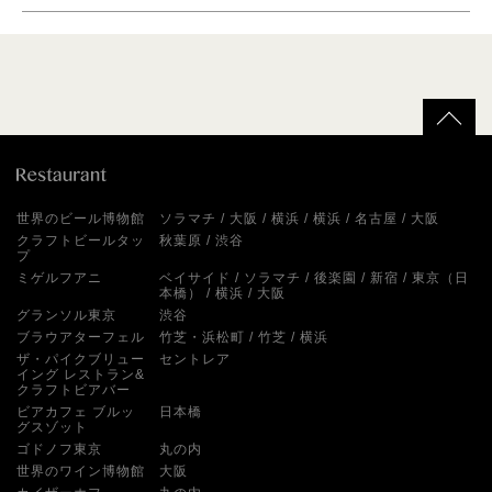
世界のビール博物館
ソラマチ
大阪
横浜
横浜
名古屋
大阪
クラフトビールタッ
秋葉原
渋谷
プ
ミゲルフアニ
ベイサイド
ソラマチ
後楽園
新宿
東京（日
本橋）
横浜
大阪
グランソル東京
渋谷
ブラウアターフェル
竹芝・浜松町
竹芝
横浜
ザ・パイクブリュー
セントレア
イング レストラン&
クラフトビアバー
ビアカフェ ブルッ
日本橋
グスゾット
ゴドノフ東京
丸の内
世界のワイン博物館
大阪