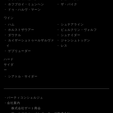
ホフブロイ・ミュンヘン
ザ・パイク
ドゥ・ハルヴ・マーン
ワイン
ハム
シュテアライン
ホルストザウアー
ビュルクリン・ヴォルフ
ダウテル
シュナイダー
カイザーシュトゥールザルヴァ
ジャンシュトッデン
イ
レス
ゲブリューダー
ハード
サイダ
ー
シアトル・サイダー
パーティコンシェルジュ
会社案内
株式会社ザート商会