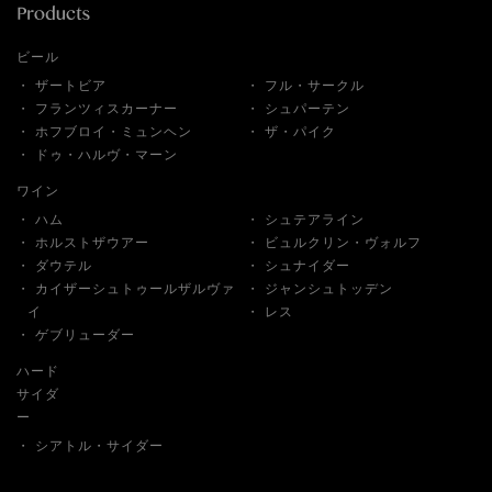
ビール
ザートビア
フル・サークル
フランツィスカーナー
シュパーテン
ホフブロイ・ミュンヘン
ザ・パイク
ドゥ・ハルヴ・マーン
ワイン
ハム
シュテアライン
ホルストザウアー
ビュルクリン・ヴォルフ
ダウテル
シュナイダー
カイザーシュトゥールザルヴァ
ジャンシュトッデン
イ
レス
ゲブリューダー
ハード
サイダ
ー
シアトル・サイダー