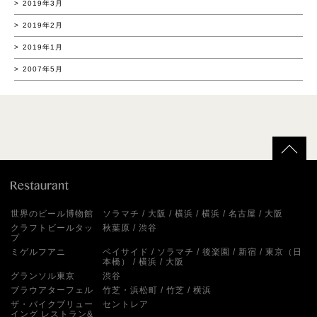
2019年3月
2019年2月
2019年1月
2007年5月
世界のビール博物館
ソラマチ
大阪
横浜
横浜
名古屋
大阪
クラフトビールタッ
秋葉原
渋谷
プ
ミゲルフアニ
ベイサイド
ソラマチ
後楽園
新宿
東京（日
本橋）
横浜
大阪
グランソル東京
渋谷
ブラウアターフェル
竹芝・浜松町
竹芝
横浜
ザ・パイクブリュー
セントレア
イング レストラン&