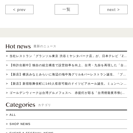
< prev
一覧
next >
最新のニュース
当社レストラン「グランソル東京 渋谷ミヤシタパーク店」が、日本テレビ「ZIP！の買いドキッ!?コーナー」にて紹介されました
【特許出願中】独自の組立構造で設営効率を向上、台湾・九份を再現した「台湾ヒュッテ」登場～短時間組立と高い集客演出を両立～
【新店】横浜みなとみらいに海辺の地中海グリル&バーレストラン誕生、「ブラウアターフェル横浜」4月22日（水）グランドオープン
【新店】新宿歌舞伎町に140人収容可能のドイツビアホール誕生。ミュンヘン名門ビアホールを再現した「ホフブロイ トウキョウ 新宿店」4月15日（水）グランドオープン
ゴールデンウィークは台湾グルメフェスへ 赤提灯が彩る「台湾燈龍夜市祭(たいわん とうろう よいち まつり)」流山おおたかの森で初開催 4/16(木)～5/11(月)の26日間実施
カテゴリ
ALL
SHOP NEWS