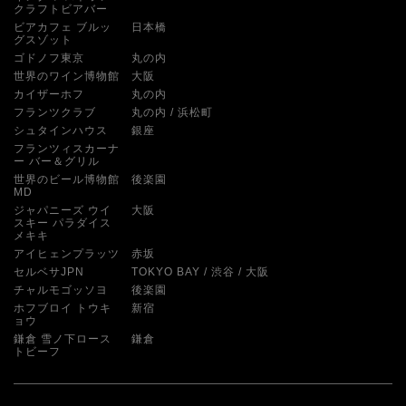
クラフトビアバー
ビアカフェ ブルッ
日本橋
グスゾット
ゴドノフ東京
丸の内
世界のワイン博物館
大阪
カイザーホフ
丸の内
フランツクラブ
丸の内
浜松町
シュタインハウス
銀座
フランツィスカーナ
ー バー＆グリル
世界のビール博物館
後楽園
MD
ジャパニーズ ウイ
大阪
スキー パラダイス
メキキ
アイヒェンプラッツ
赤坂
セルベサJPN
TOKYO BAY
渋谷
大阪
チャルモゴッソヨ
後楽園
ホフブロイ トウキ
新宿
ョウ
鎌倉 雪ノ下ロース
鎌倉
トビーフ